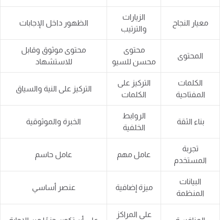
الزيارات
معيار النجاح
الظهور داخل الإجابات
والترتيب
محتوى
محتوى موثوق وقابل
المحتوى
محسن للسيو
للاستشهاد
الكلمات
التركيز على
التركيز على النية والسياق
المفتاحية
الكلمات
الروابط
بناء الثقة
الخبرة والموثوقية
الخلفية
تجربة
عامل مهم
عامل حاسم
المستخدم
البيانات
ميزة إضافية
عنصر أساسي
المنظمة
على المراكز