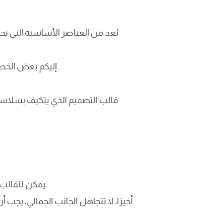
إليكم بعض الخطوات والنصائح الهامة لاختيار قوالب تصميم تساعدكم في التميز عبر الإنترنت وجذب عدد أكبر من العملاء.
قالب التصميم الذي يتكيف بسلاس
يمكن للقالب قابل التعديل أن يساعدك في إبراز هوية علامتك التجارية وتقديم محتوى مميز يُرضي تطلعات جمهورك.
أخيرًا، لا تتجاهل الجانب الجمالي، ي