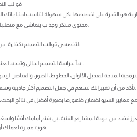
قوالب الت
رغة هو القدرة على تخصيصها بكل سهولة لتناسب احتياجاتك الخا
محتوى مبتكر وجذاب يتماشى مع متطلبات السوق ويعزز من تواجدك الإلكتروني.
لتخصيص قوالب التصميم بكفاءة، من المهم التركيز على عدة جوانب أساسية:
ابدأ بدراسة التصميم الحالي وتحديد العناصر التي ترغب في تغييرها أو تعديلها.
تأكد من أن تغييراتك تسهم في جعل التصميم أكثر جاذبية وسهولة في الاستخدام ولا تقوم بتعقيده.
ع معايير السيو لضمان ظهورها بصورة أفضل في نتائج البحث، م
ز فقط من جودة المشاريع الفنية، بل يفتح أمامك أفقًا واسعًا لل
هوية مميزة لعملك أو علامتك التجارية على شبكة الإنترنت.