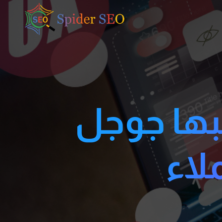
بها جوجل
لاء