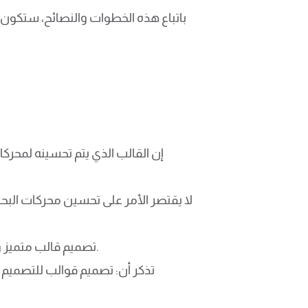
باتباع هذه الخطوات والنصائح، ستكون 
إن القالب الذي يتم تحسينه لمحرك
لا يقتصر الأمر على تحسين محركات البح
تصميم قالب متميز واحترافي يعزز من هوية علامتك التجارية ويعكس قيمها ورؤيتها، مما يساهم في بناء الثقة مع الجمهور.
تذكر أن: تصميم قوالب للتصميم ي