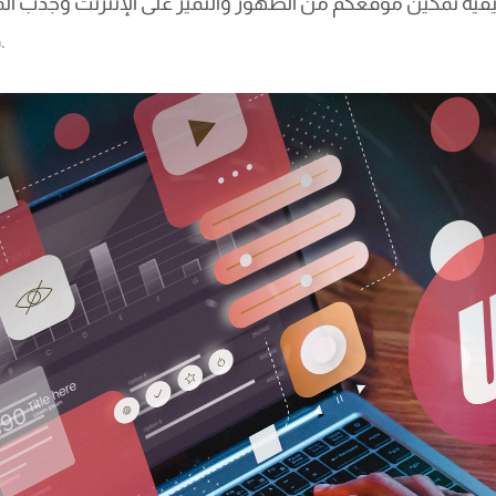
ية تمكين موقعكم من الظهور والتميز على الإنترنت وجذب المز
قوالب للتصميم مُحسّنة لمحركات البحث.