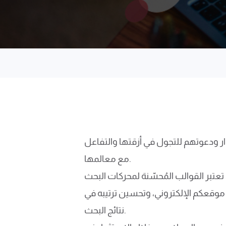
ار ودعوتهم للتجول في أزقتها والتفاعل
مع معالمها.
ّنة لمحركات البحث (SEO) هي الأساس لبناء موقع مثمر وجذاب، تمامًا كما تعمل العلامات الإرشادية
 موقعكم الإلكتروني، وتحسين ترتيبه في
نتائج البحث.