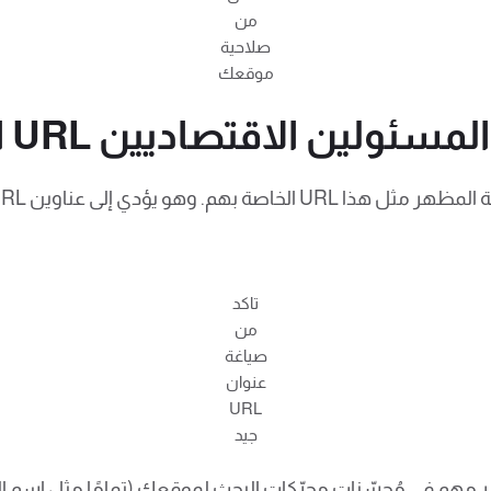
من
صلاحية
موقعك
UR صديقة لكبار المسئولين الاقتصاديين
تاكد
من
صياغة
عنوان
URL
جيد