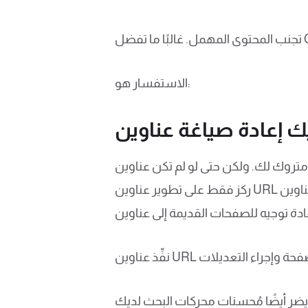
الاستفسار هو:
كن عناوين URL الخاصة بهم هي الأمثل ، فإنني أنصح الناس عادةً بالاحتفاظ بها. بدلاً من ذلك ،
ركز فقط على تطوير عناوين URL صديقة للسيو للصفحات التي ستنشرها في المستقبل.ومع ذلك ، إذا اخترت تحسين عناوين URL القديمة ،
الصفحة وإجراء التعديلات