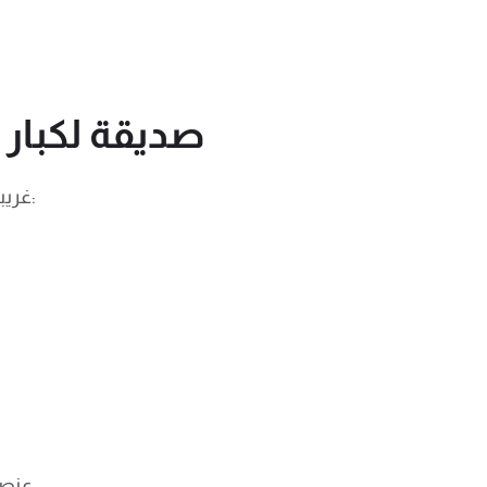
استخدم بنية عنوان L
لا يفكر معظم الناس كثيرًا في عناوين URL الخاصة بهم. وهو يؤدي إلى عناوين URL غريبة المظهر مثل هذا:
اتضح أن عناوين URL عنصر مهم في مُحسّنات محرّكات البحث لموقعك (تمامًا مثل اسم المجال الخاص بك).