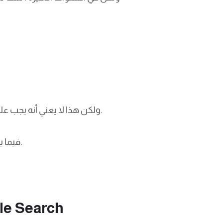
ولكن هذا لا يعني أنه يجب عليك تجاهل مُحسّنات محرّكات البحث التقني تمامًا. يمكن إلغاء فهرسة موقعك بالكامل بخطأ واحد فقط.
فيما يلي ملخص لكيفية تنظيم مُحسنات محركات البحث الفنية الخاصة بك بعد ذلك (لا تتطلب مهارات الترميز).
اول خط
تحقق من صلاحية موقع الويب الخاص بك 