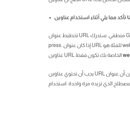
عناوين URL:
تخطيط عنوان URL منطقي. ستدرك Google بعد ذلك الفئة التي تنتمي إليها مواقعك. ضع في اعتبارك هذا: website.com/coffee/french-
press. إذا كان عنوان URL للفئة هو website.com/coffee ، فتأكد من وجود جميع الصفحات المتعلقة بالقهوة في تلك الفئة. يمكنك جعل جميع
we
عناوين URL الخاصة بك تكون فقط
يجب أن تحتوي عناوين URL الخاصة بك على كلمات رئيسية. لا تفرط في استخدام الكلمات الرئيسية. فقط تأكد من أن عنوان URL الخاص بك