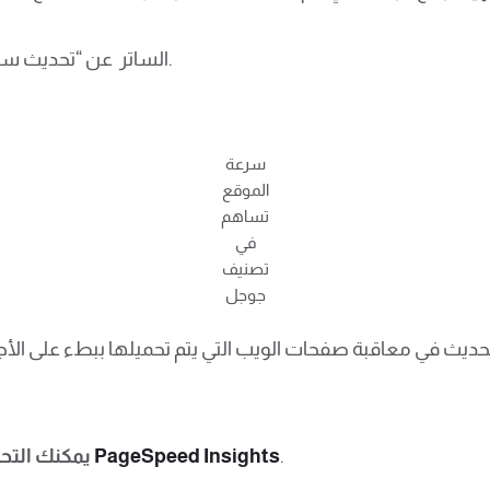
كشفت Google الساتر عن “تحديث سريع” جديد في عام 2018.
سرعة
الموقع
تساهم
في
تصنيف
جوجل
تحديث في معاقبة صفحات الويب التي يتم تحميلها ببطء على الأجهزة
.
أداة PageSpeed ​​Insights
يمكنك الت