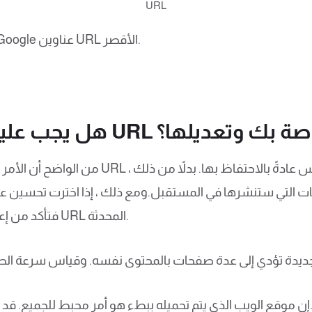
URL
تجنب المحتوى المهمل. غالبًا ما تفضل Google عناوين URL الأقصر.
 عناوين URL الحالية الخاصة بك وتعديلها؟
من الواضح أن الأمر متروك لك. ولكن حتى لو لم ت
فتأكد من إعادة توجيه للصفحات القديمة إلى عناوين URL المحدثة.
 كانت البنية الجديدة تؤدي إلى عدة صفحات بالمحتوى نفسه. وقياس سرعة 
حميله ببطء هو أمر محبط للجميع. قد يضر أيضًا مُحسنات محركات البحث لديك.