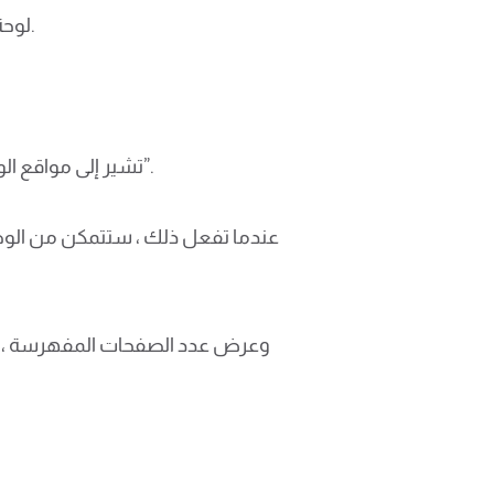
لوحة تحكم لصحة موقعك وأدائه فيها ، بدءًا من الفهرسة وحتى التصنيفات.
يجب أن تؤكد أنك مالك الموقع قبل استخدام Search Console لأن Google تشير إلى مواقع الويب باسم “خصائص المجال”.
عندما تفعل ذلك ، ستتمكن من الوصو