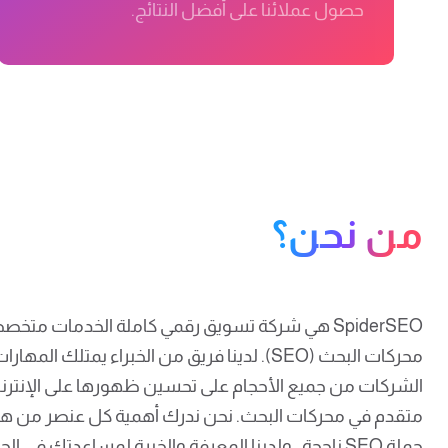
حصول عملائنا على أفضل النتائج.
من نحن؟
SpiderSEO هي شركة تسويق رقمي كاملة الخدمات مت
محركات البحث (SEO). لدينا فريق من الخبراء يمتلك 
الشركات من جميع الأحجام على تحسين ظهورها على الإنترن
متقدم في محركات البحث. نحن ندرك أهمية كل عنصر من هذ
حملة SEO ناجحة ، ولدينا المعرفة والخبرة لمساعدتك ف