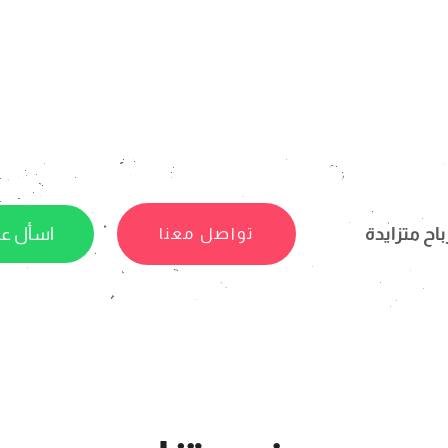
اح متزايدة
اسأل عن
تواصل معنا